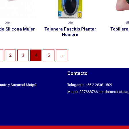
pie
pie
B
de Silicona Mujer
Talonera Fascitis Plantar
Tobiller
Hombre
2
3
4
5
→
Contacto
ante y Sucursal Maipú
Talagante: +56 2 2838 1509
Maipú: 227668766 tiendamedicatal