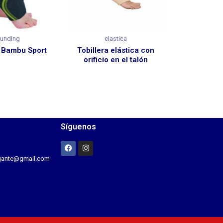
lunding
elastica
a Bambu Sport
Tobillera elástica con
orificio en el talón
Síguenos
agante@gmail.com