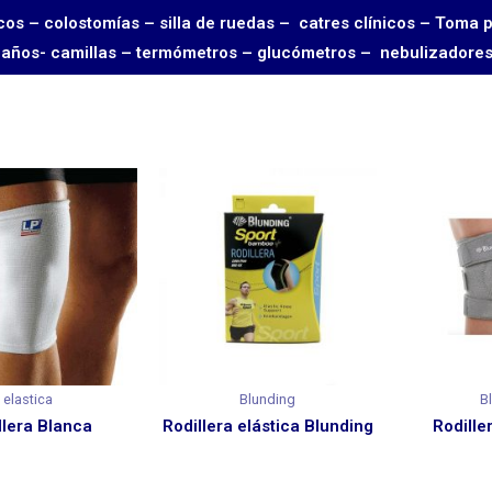
rgicos – colostomías – silla de ruedas – catres clínicos – 
 baños- camillas – termómetros – glucómetros – nebulizadore
elastica
Blunding
B
llera Blanca
Rodillera elástica Blunding
Rodille