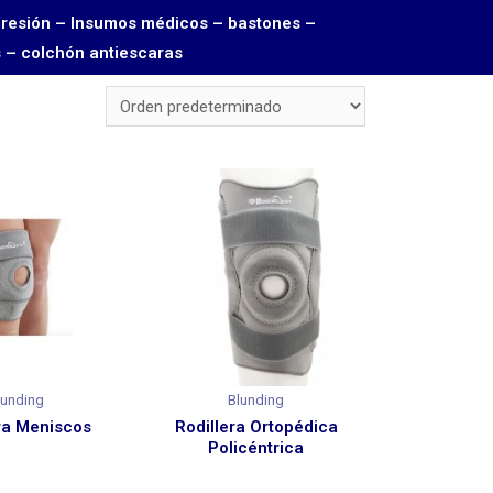
Toma presión – Insumos médicos – bastones –
s – colchón antiescaras
lunding
Blunding
ra Meniscos
Rodillera Ortopédica
Policéntrica