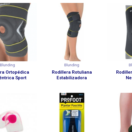
Blunding
Blunding
B
era Ortopédica
Rodillera Rotuliana
Rodille
éntrica Sport
Estabilizadora
Ne