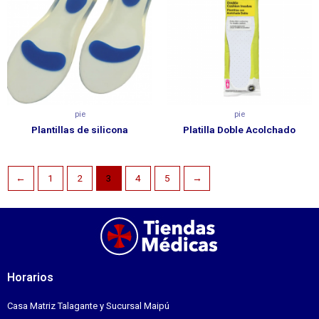
pie
pie
Plantillas de silicona
Platilla Doble Acolchado
←
1
2
3
4
5
→
Horarios
Casa Matriz Talagante y Sucursal Maipú