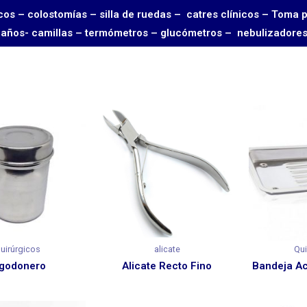
rgicos – colostomías – silla de ruedas – catres clínicos – 
 baños- camillas – termómetros – glucómetros – nebulizadore
uirúrgicos
alicate
Qui
lgodonero
Alicate Recto Fino
Bandeja A