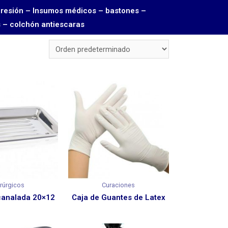
Toma presión – Insumos médicos – bastones –
s – colchón antiescaras
rúrgicos
Curaciones
canalada 20×12
Caja de Guantes de Latex