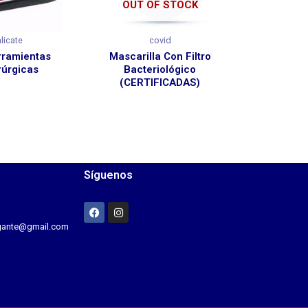
OUT OF STOCK
alicate
covid
rramientas
Mascarilla Con Filtro
rúrgicas
Bacteriológico
(CERTIFICADAS)
Síguenos
agante@gmail.com