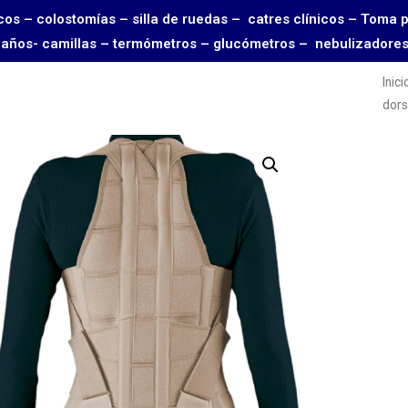
rgicos – colostomías – silla de ruedas – catres clínicos – 
 baños- camillas – termómetros – glucómetros – nebulizadore
Inici
dor