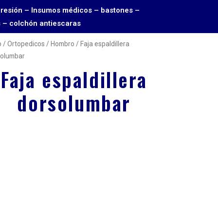
Toma presión – Insumos médicos – bastones –
s – colchón antiescaras
o
/
Ortopedicos
/
Hombro
/ Faja espaldillera
solumbar
Faja espaldillera
dorsolumbar