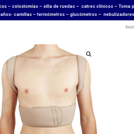
rgicos – colostomías – silla de ruedas – catres clínicos – 
 baños- camillas – termómetros – glucómetros – nebulizadore
Inici