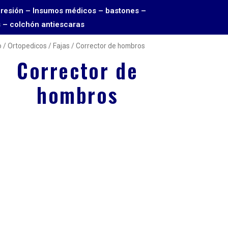
Toma presión – Insumos médicos – bastones –
s – colchón antiescaras
o
/
Ortopedicos
/
Fajas
/ Corrector de hombros
Corrector de
hombros