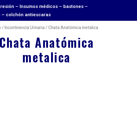
Toma presión – Insumos médicos – bastones –
s – colchón antiescaras
o
/
Incontinencia Urinaria
/ Chata Anatómica metalica
Chata Anatómica
metalica