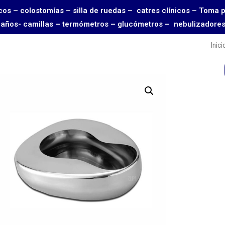
rgicos – colostomías – silla de ruedas – catres clínicos – 
 baños- camillas – termómetros – glucómetros – nebulizadore
Inici